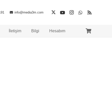
191
info@media3m.com
İletişim
Bilgi
Hesabım