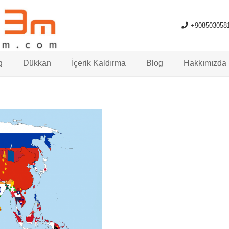
+908503058
g
Dükkan
İçerik Kaldırma
Blog
Hakkımızda