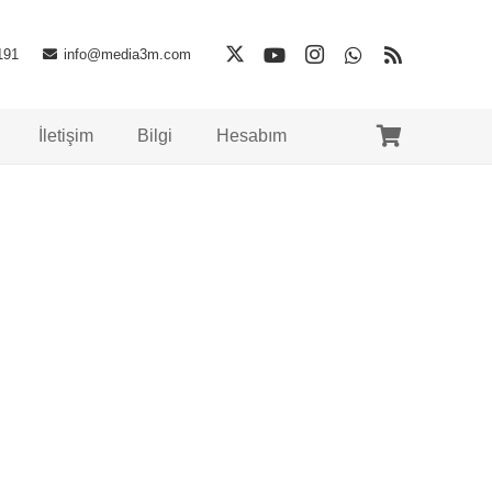
191
info@media3m.com
İletişim
Bilgi
Hesabım