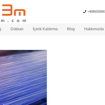
+908503058
g
Dükkan
İçerik Kaldırma
Blog
Hakkımızda