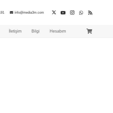
191
info@media3m.com
İletişim
Bilgi
Hesabım