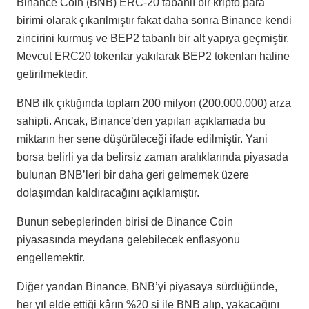
Binance Coin (BNB) ERC-20 tabanlı bir kripto para
birimi olarak çıkarılmıştır fakat daha sonra Binance kendi
zincirini kurmuş ve BEP2 tabanlı bir alt yapıya geçmiştir.
Mevcut ERC20 tokenlar yakılarak BEP2 tokenları haline
getirilmektedir.
BNB ilk çıktığında toplam 200 milyon (200.000.000) arza
sahipti. Ancak, Binance’den yapılan açıklamada bu
miktarın her sene düşürüleceği ifade edilmiştir. Yani
borsa belirli ya da belirsiz zaman aralıklarında piyasada
bulunan BNB’leri bir daha geri gelmemek üzere
dolaşımdan kaldıracağını açıklamıştır.
Bunun sebeplerinden birisi de Binance Coin
piyasasında meydana gelebilecek enflasyonu
engellemektir.
Diğer yandan Binance, BNB’yi piyasaya sürdüğünde,
her yıl elde ettiği kârın %20 si ile BNB alıp, yakacağını